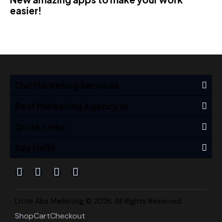
easier!
Our Marketing Services
Best Marketing Agency In
Quick Links
Say Hello
Little Abs Marketing © 2026. All Rights Reserved.
Shop
Cart
Checkout