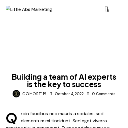
0
IDEAS
Building a team of AI experts
is the key to success
GOMORE119
October 4, 2022
0
Comments
Q
roin faucibus nec mauris a sodales, sed
elementum mi tincidunt. Sed eget viverra
egestas nisi in consequat. Fusce sodales augue a