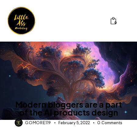
0
MODERN
Modern bloggers are a part
of the AI products design
GOMORE119
February 5, 2022
0
Comments