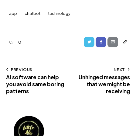
app
chatbot
technology
0
PREVIOUS
NEXT
AI software can help
Unhinged messages
you avoid same boring
that we might be
patterns
receiving